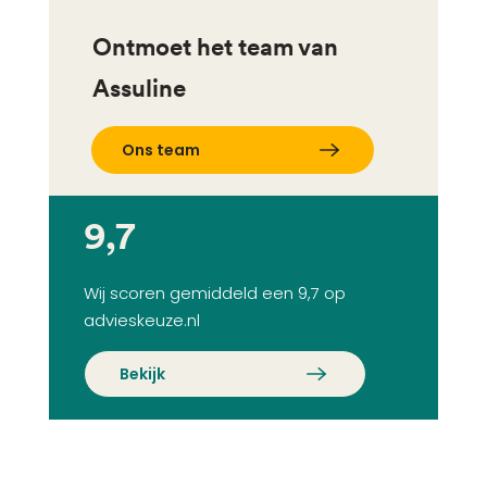
Ontmoet het team van
Assuline
Ons team
9,7
Wij scoren gemiddeld een 9,7 op
advieskeuze.nl
Bekijk