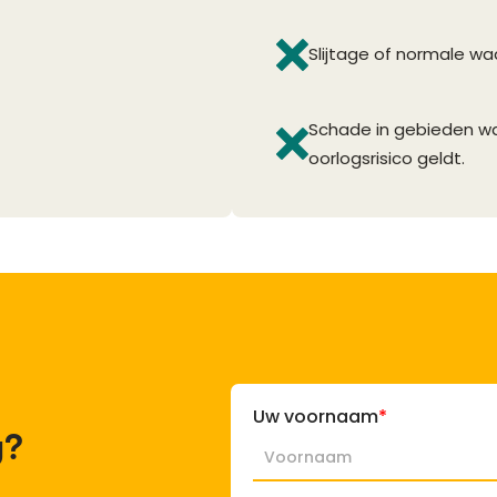
Slijtage of normale w
Schade in gebieden wa
oorlogsrisico geldt.
Uw voornaam
*
g?