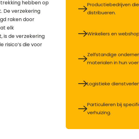
betrekking hebben op
Productiebedrijven di
t. De verzekering
distribueren.
igd raken door
at elk
Winkeliers en webshop
 is de verzekering
 risico’s die voor
Zelfstandige onderne
materialen in hun voer
Logistieke dienstverl
Particulieren bij speci
verhuizing.