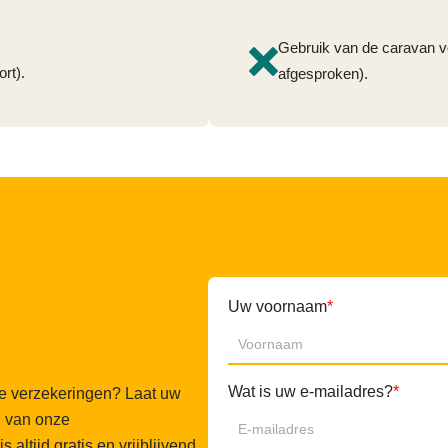
Gebruik van de caravan v
rt).
afgesproken).
Uw voornaam
*
?
Wat is uw e-mailadres?
*
re verzekeringen? Laat uw
n van onze
altijd gratis en vrijblijvend,