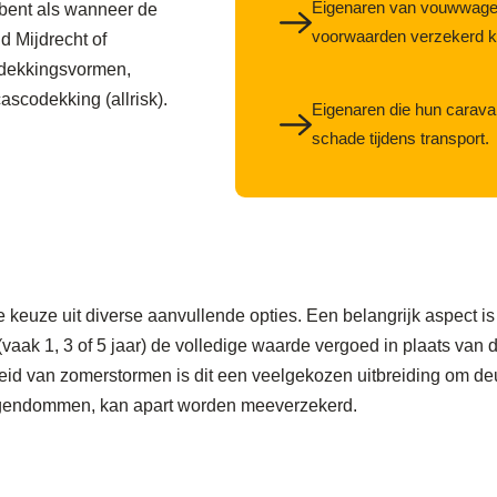
Eigenaren van vouwwagen
 bent als wanneer de
voorwaarden verzekerd 
d Mijdrecht of
e dekkingsvormen,
ascodekking (allrisk).
Eigenaren die hun caravan
schade tijdens transport.
e keuze uit diverse aanvullende opties. Een belangrijk aspect i
n (vaak 1, 3 of 5 jaar) de volledige waarde vergoed in plaats va
id van zomerstormen is dit een veelgekozen uitbreiding om deu
 eigendommen, kan apart worden meeverzekerd.